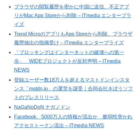
ブラウザの閲覧履歴を密かに中国に送信、不正アプ
リがMac App Storeから削除 – ITmedia エンタープラ
イズ
Trend MicroのアプリもApp Storeから削除、ブラウザ
履歴抽出の指摘受け – ITmedia エンタープライズ
「ブロッキングはインターネットの破壊への第一
歩」 WIDEプロジェクトが反対声明 – ITmedia
NEWS
登録ユーザー数18万人を超えるマストドンインスタ
ンス「mstdn.jp」の運営を譲受｜合同会社きぼうソフ
トのプレスリリース
NaGaNoDoN ナガノドン
Facebook、5000万人の情報が流出か 脆弱性突かれ
アクセストークン流出 – ITmedia NEWS