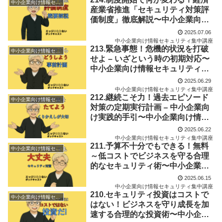
中小企業向け情報セキュリティ集中講座
産業省推進「セキュリティ対策評
価制度」徹底解説〜中小企業向け
セキュリティ対策集中講座Vol.11
2025.07.06
中小企業向け情報セキュリティ集中講座
213.緊急事態！危機的状況を打破
中小企業向け情報セキュリティ集中講座
せよ – いざという時の初期対応〜
中小企業向け情報セキュリティ対
策集中講座Vol.10
2025.06.29
中小企業向け情報セキュリティ集中講座
212.継続こそ力！過去エピソード
中小企業向け情報セキュリティ集中講座
対策の定期実行計画 – 中小企業向
け実践的手引〜中小企業向け情報
セキュリティ対策集中講座Vol.09
2025.06.22
中小企業向け情報セキュリティ集中講座
211.予算不十分でもできる！無料
中小企業向け情報セキュリティ集中講座
～低コストでビジネスを守る合理
的なセキュリティ術〜中小企業向
け情報セキュリティ対策集中講座
2025.06.15
Vol.08
中小企業向け情報セキュリティ集中講座
210.セキュリティ投資はコストで
中小企業向け情報セキュリティ集中講座
はない！ビジネスを守り成長を加
速する合理的な投資術〜中小企業