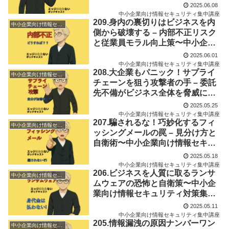
向け情報セキュリティ対策集中講
2025.06.08
座Vol.07
中小企業向け情報セキュリティ集中講座
209.身内の裏切りはビジネスを内
中小企業向け情報セキュリティ集中講座
側から破壊する – 内部不正リスク
と従業員モラル向上策〜中小企業
向け情報セキュリティ対策集中講
2025.06.01
座Vol.06
中小企業向け情報セキュリティ集中講座
208.大企業もパニック！サプライ
中小企業向け情報セキュリティ集中講座
チェーンを狙う攻撃者の手 – 委託
先不備がビジネス全体を脅威に〜
中小企業向け情報セキュリティ対
2025.05.25
策集中講座Vol.05
中小企業向け情報セキュリティ集中講座
207.騙されるな！巧妙化するフィ
中小企業向け情報セキュリティ集中講座
ッシングメールの罠 – 見分け方と
自衛術〜中小企業向け情報セキュ
リティ対策集中講座Vol.04
2025.05.18
中小企業向け情報セキュリティ集中講座
206.ビジネスを人質に取るランサ
中小企業向け情報セキュリティ集中講座
ムウェアの恐怖と自衛策〜中小企
業向け情報セキュリティ対策集中
講座Vol.03
2025.05.11
中小企業向け情報セキュリティ集中講座
205.情報漏洩の原因ナンバーワン
中小企業向け情報セキュリティ集中講座