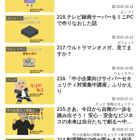
2025.10.19
おシゴト
218.テレビ録画サーバーをミニPC
ガジェット
で作りなおした話
2025.10.12
ガジェット
217.ウルトラマンオメガ、見てま
ウルトラマン
すか？
2025.10.05
ウルトラマン
216.「中小企業向けサイバーセキ
テック
ュリティ対策集中講座」ふりかえ
り
2025.07.21
テック
情報セキュリティ
215.さあ、今日から自衛の一歩を
中小企業向け情報セキュリティ集中講座
踏み出そう！ 安心・安全なビジネ
スの未来は自分たちで創る〜中小
企業向けセキュリティ対策集中講
2025.07.13
座Vol.12
中小企業向け情報セキュリティ集中講座
214.制度開始で何が変わる？経済