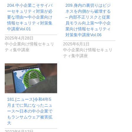
204.中小企業こそサイバ
209.身内の裏切りはビジ
ーセキュリティ対策が必
ネスを内側から破壊する
要な理由〜中小企業向け
– 内部不正リスクと従業
情報セキュリティ対策集
員モラル向上策〜中小企
中講座Vol.01
業向け情報セキュリティ
対策集中講座Vol.06
2025年4月28日
中小企業向け情報セキュリ
2025年6月1日
ティ集中講座
中小企業向け情報セキュリ
ティ集中講座
181.[ニュース]令和4年5
月までに気になったニュ
ース〜日本の中小企業で
もランサムウェア被害拡
大
2022年6月12日