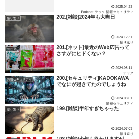
2025.04.23
Podcast
テック
情報セキュリティ
202.[雑談]2024年も大晦日
振り返り
2024.12.31
振り返り
201.[ネット]最近のWeb広告って
テック
さすがにヒドくない？
2024.08.11
テック
200.[セキュリティ]KADOKAWA
情報セキュリティ
でなにが起きてたのでしょうね
2024.08.01
情報セキュリティ
199.[雑談]半年すぎちゃった
振り返り
2024.07.03
振り返り
198.[雑談]今年も終わりますが