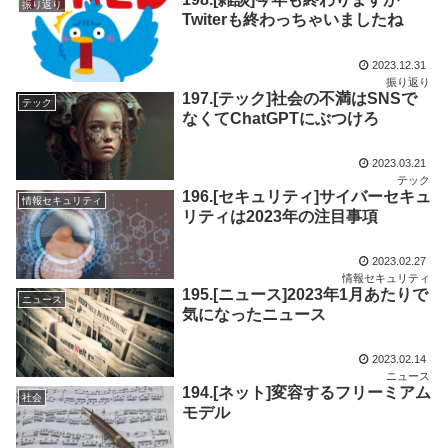
振り返り
Twiterも終わっちゃいましたね
2023.12.31
振り返り
197.[テック]社会の不満はSNSで
テック
なくてChatGPTにぶつけろ
2023.03.21
テック
196.[セキュリティ]サイバーセキュ
情報セキュリティ
リティは2023年の注目事項
2023.02.27
情報セキュリティ
195.[ニュース]2023年1月あたりで
ニュース
気になったニュース
2023.02.14
ニュース
194.[ネット]変容するフリーミアム
社会
モデル