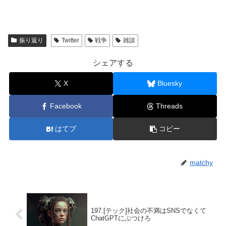
振り返り
Twitter
戦争
雑談
シェアする
X
Bluesky
Facebook
Threads
はてブ
コピー
matchy
197.[テック]社会の不満はSNSでなくて
ChatGPTにぶつけろ