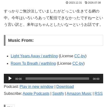
2023.12.31
2026.07.08
すっかりご無沙汰していましたがどっこい生きてる網の
中。今年はいろいろあって配信できなかったですねーとい
う言い訳と、来年はちゃんとしたいなーというお話です。
Music From:
Light Years Away / earthling
(License
CC-by
)
Room To Breath / earthling
(License
CC-by
)
音
00:00
00:00
声
Podcast:
Play in new window
|
Download
プ
Subscribe:
Apple Podcasts
|
Spotify
|
Amazon Music
|
RSS
レ
ー