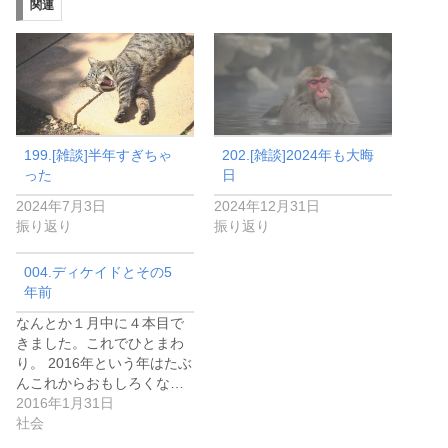
関連
ヤ
ー
199.[雑談]半年すぎちゃ
202.[雑談]2024年も大晦
った
日
2024年7月3日
2024年12月31日
振り返り
振り返り
004.ディケイドとその5
年前
なんとか１月中に４本目で
きました。これでひとまわ
り。 2016年という年はたぶ
んこれからおもしろくな…
2016年1月31日
社会