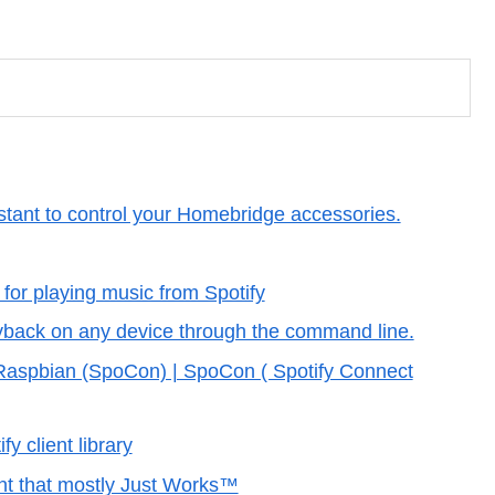
。
tant to control your Homebridge accessories.
for playing music from Spotify
layback on any device through the command line.
 Raspbian (SpoCon) | SpoCon ( Spotify Connect
y client library
ent that mostly Just Works™