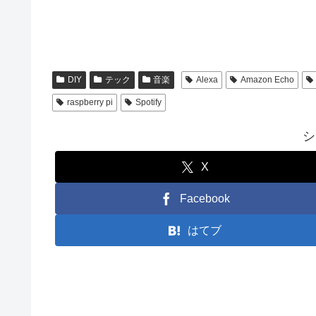
DIY
テック
音楽
Alexa
Amazon Echo
raspberry pi
Spotify
シ
X
Facebook
はてブ