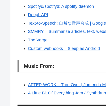
Spotifyd/spotifyd: A spotify daemon
DeepL API
Text-to-Speech: 自然な音声合成 | Google
SMMRY – Summarize articles, text, webs
The Verge
Custom webhooks – Sleep as Android
Music From:
AFTER WORK – Turn Over | Jamendo M
A Little Bit Of Everything Jam / Synthdru