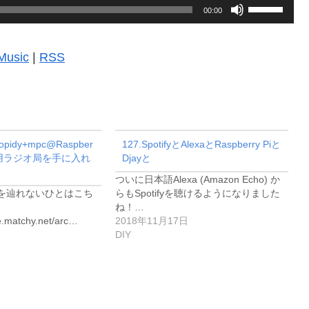
ボ
00:00
リ
ュ
Music
|
RSS
ー
ム
調
節
Mopidy+mpc@Raspber
127.SpotifyとAlexaとRaspberry Piと
分専用ラジオ局を手に入れ
Djayと
に
ついに日本語Alexa (Amazon Echo) か
は
を辿れないひとはこち
らもSpotifyを聴けるようになりました
上
ね！…
e.matchy.net/arc…
2018年11月17日
下
DIY
矢
印
キ