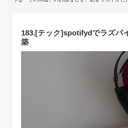
183.[テック]spotifyd
築