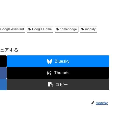
ー
を
使
っ
Google Assistant
Google Home
homebridge
mopidy
て
く
ェアする
だ
さ
Bluesky
い。
Threads
コピー
matchy