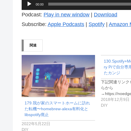
音
00:00
声
Podcast:
Play in new window
|
Download
プ
Subscribe:
Apple Podcasts
|
Spotify
|
Amazon 
レ
ー
関連
ヤ
ー
130.Spotify+
ry Piで自
たカンジ
下記関連リンク
らから
→https://noedg
2018年12月9日
179.我が家のスマートホームに訪れ
DIY
た転機〜homebrew-alexa有料化と
libspotify廃止
2022年5月22日
DIY