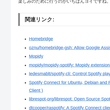
楽しみのために行うのがいちばんヨイですね
関連リンク:
Homebridge
oznu/homebridge-gsh: Allow Google Assis
Mopidy
mopidy/mopidy-spotify: Mopidy extension 
ledesmablt/spotify-cli: Control Spotify p
Spotify Connect for Ubuntu, Debian and
Client )
librespot-org/librespot: Open Source Spotif
dtcooper/raspotify: A Spotify Connect cli