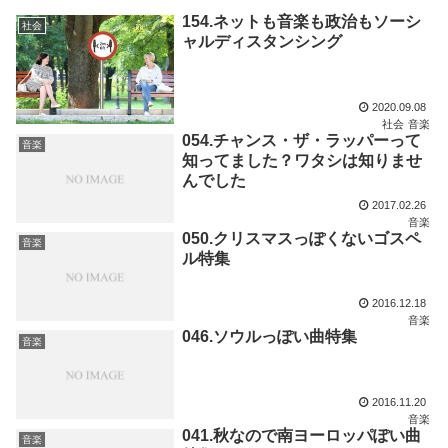
154.ネットも音楽も政治もソーシ
社会
ャルディスタンシング
2020.09.08
社会
音楽
054.チャンス・ザ・ラッパーって
音楽
知ってました？ワタシは知りませ
んでした
2017.02.26
音楽
050.クリスマスっぽくないゴスペ
音楽
ル特集
2016.12.18
音楽
046.ソウルっぽい曲特集
音楽
2016.11.20
音楽
041.秋なので南ヨーロッパぽい曲
音楽