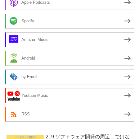
Apple Podcasts
Spotify
Amazon Music
Android
by Email
Youtube Music
RSS
219.ソフトウェア開発の周辺…ではな