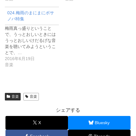
024.梅雨のまにまにボサ
ノバ特集
梅雨真っ盛りということ
で、うっとおしいときには
うっとおしいけだるげな音
楽を聴いてみようというこ
とで、…
2016年6月19日
音楽
音楽
音楽
シェアする
X
Bluesky