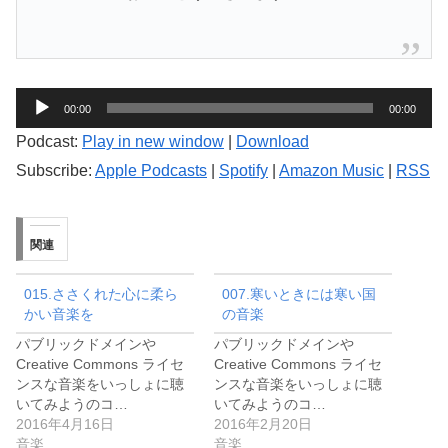
音
00:00
00:00
声
Podcast:
Play in new window
|
Download
プ
Subscribe:
Apple Podcasts
|
Spotify
|
Amazon Music
|
RSS
レ
ー
ヤ
関連
ー
015.ささくれた心に柔ら
007.寒いときには寒い国
かい音楽を
の音楽
パブリックドメインや
パブリックドメインや
Creative Commons ライセ
Creative Commons ライセ
ンスな音楽をいっしょに聴
ンスな音楽をいっしょに聴
いてみようのコ…
いてみようのコ…
2016年4月16日
2016年2月20日
音楽
音楽