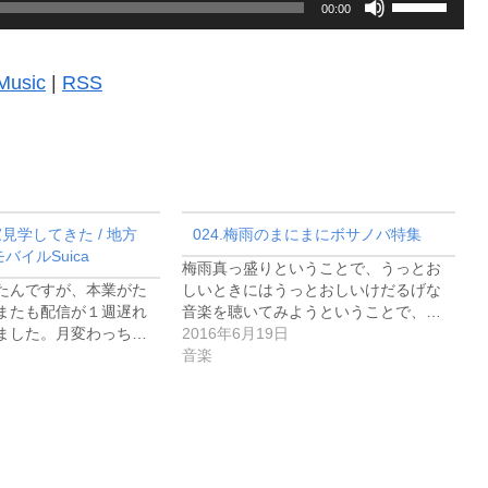
ボ
00:00
リ
ュ
Music
|
RSS
ー
ム
調
節
民家見学してきた / 地方
024.梅雨のまにまにボサノバ特集
に
イルSuica
梅雨真っ盛りということで、うっとお
は
たんですが、本業がた
しいときにはうっとおしいけだるげな
またも配信が１週遅れ
音楽を聴いてみようということで、…
上
ました。月変わっち…
2016年6月19日
下
音楽
矢
印
キ