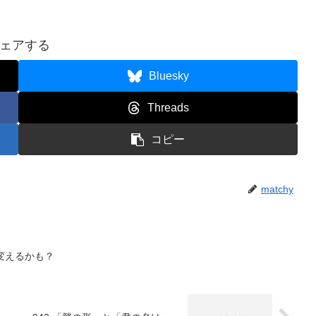
ー
を
ェアする
使
っ
Bluesky
て
Threads
く
だ
コピー
さ
い。
matchy
境を変えるかも？