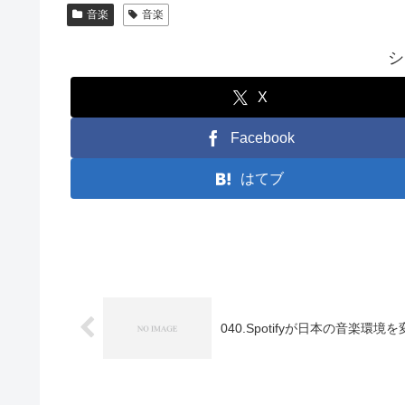
音楽
音楽
シ
X
Facebook
はてブ
040.Spotifyが日本の音楽環