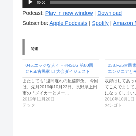
音
00:00
声
Podcast:
Play in new window
|
Download
プ
Subscribe:
Apple Podcasts
|
Spotify
|
Amazon 
レ
ー
ヤ
関連
ー
045.エッジな人々 – #NSEG 第80回
038.Fab古
＠Fab古民家 LT大会ダイジェスト
エンジニアとモバ
またしても1週間遅れの配信御免。 今回
収録はしてあっ
は、先月2016年10月22日、長野県上田
てこんでまして
市の「メイカーとメー…
になってしまい
2016年11月20日
2016年10月1日
テック
おシゴト