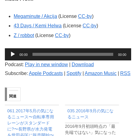
Megaminute / Akcija
(License
CC-by
)
43 Days / Kemi Helwa
(License
CC-by
)
Z / robbot
(License
CC-by
)
音
00:00
00:00
声
Podcast:
Play in new window
|
Download
プ
Subscribe:
Apple Podcasts
|
Spotify
|
Amazon Music
|
RSS
レ
ー
ヤ
関連
ー
061.2017年5月の気にな
035.2016年9月の気にな
るニュース〜自転車専用
るニュース
レーンがスタンダード
2016年9月初頭時点の「最
に?〜長野県が水力発電
先端ではない」気になった
を世田谷区に販売開始〜