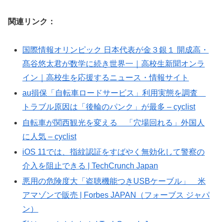
関連リンク：
国際情報オリンピック 日本代表が金３銀１ 開成高・
髙谷悠太君が数学に続き世界一｜高校生新聞オンラ
イン｜高校生を応援するニュース・情報サイト
au損保「自転車ロードサービス」利用実態を調査
トラブル原因は「後輪のパンク」が最多 – cyclist
自転車が関西観光を変える 「穴場回れる」外国人
に人気 – cyclist
iOS 11では、指紋認証をすばやく無効化して警察の
介入を阻止できる | TechCrunch Japan
悪用の危険度大「盗聴機能つきUSBケーブル」 米
アマゾンで販売 | Forbes JAPAN（フォーブス ジャパ
ン）