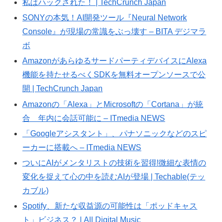
私はハックされた！ | TechCrunch Japan
SONYの本気！AI開発ツール『Neural Network
Console』が現場の常識をぶっ壊す – BITA デジマラ
ボ
AmazonがあらゆるサードパーティデバイスにAlexa
機能を持たせるべくSDKを無料オープンソースで公
開 | TechCrunch Japan
Amazonの「Alexa」とMicrosoftの「Cortana」が統
合 年内に会話可能に – ITmedia NEWS
「Googleアシスタント」、パナソニックなどのスピ
ーカーに搭載へ – ITmedia NEWS
ついにAIがメンタリストの技術を習得!微細な表情の
変化を捉えて心の中を読むAIが登場 | Techable(テッ
カブル)
Spotify、新たな収益源の可能性は「ポッドキャス
ト」ビジネス？ | All Digital Music