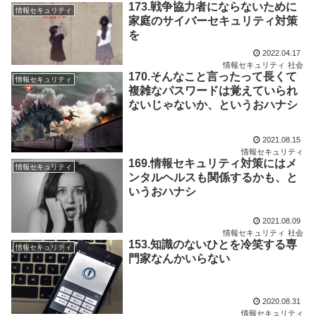
173.戦争協力者にならないために
情報セキュリティ
家庭のサイバーセキュリティ対策
を
2022.04.17
情報セキュリティ
社会
170.そんなこと言ったって長くて
情報セキュリティ
複雑なパスワードは覚えていられ
ないじゃないか、というおハナシ
2021.08.15
情報セキュリティ
169.情報セキュリティ対策にはメ
情報セキュリティ
ンタルヘルスも関係するかも、と
いうおハナシ
2021.08.09
情報セキュリティ
社会
153.知識のないひとを冷笑する専
情報セキュリティ
門家なんかいらない
2020.08.31
情報セキュリティ