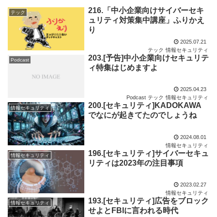
216.「中小企業向けサイバーセキ
テック
ュリティ対策集中講座」ふりかえ
り
2025.07.21
テック
情報セキュリティ
203.[予告]中小企業向けセキュリテ
Podcast
ィ特集はじめますよ
2025.04.23
Podcast
テック
情報セキュリティ
200.[セキュリティ]KADOKAWA
情報セキュリティ
でなにが起きてたのでしょうね
2024.08.01
情報セキュリティ
196.[セキュリティ]サイバーセキュ
情報セキュリティ
リティは2023年の注目事項
2023.02.27
情報セキュリティ
193.[セキュリティ]広告をブロック
情報セキュリティ
せよとFBIに言われる時代