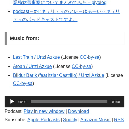
業務妨害事案についてまとめてみた – piyolog
podcast – #セキュリティのアレ – ゆるーいセキュリ
ティのポッドキャストですよ。
Music from:
Last Train
/ Urtzi Azkue
(License
CC-by-sa
)
Atoan / Urtzi Azkue
(License
CC-by-sa
)
Bildur Barik (feat Itziar Castrillo) / Urtzi Azkue
(License
CC-by-sa
)
音
00:00
00:00
声
Podcast:
Play in new window
|
Download
プ
Subscribe:
Apple Podcasts
|
Spotify
|
Amazon Music
|
RSS
レ