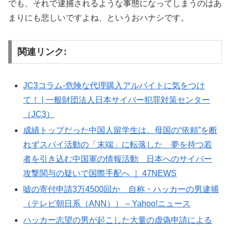
でも、それで逮捕されるような事態になってしまうのはあ
まりにも悲しいですよね、というおハナシです。
関連リンク:
JC3コラム‐危険な代理購入アルバイトに気をつけ
て！ | 一般財団法人日本サイバー犯罪対策センター
（JC3）
成績トップだった中国人留学生は、母国の“依頼”を断
れずスパイ活動の「末端」に転落した 夢を持つ若
者を引き込む中国軍の情報活動 日本へのサイバー
攻撃関与の疑いで国際手配へ ｜ 47NEWS
嘘の寄付申請3万4500回か 自称・ハッカーの男逮捕
（テレビ朝日系（ANN）） – Yahoo!ニュース
ハッカー志望の男が起こした大量の虚偽申請による