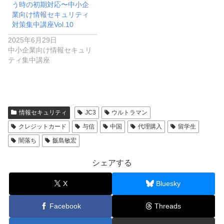
う時の初期対応〜中小企
業向け情報セキュリティ
対策集中講座Vol.10
2025年6月29日
中小企業向け情報セキュリ
ティ集中講座
情報セキュリティ
JC3
ウルトラマン
クレジットカード
与信
中国
代理購入
留学生
闇落ち
飯島敏宏
シェアする
X
Bluesky
Facebook
Threads