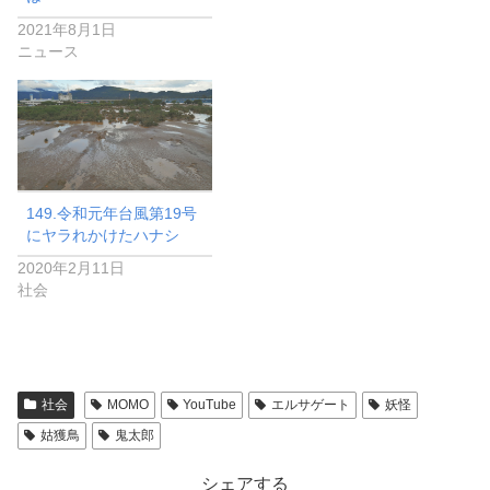
2021年8月1日
ニュース
149.令和元年台風第19号
にヤラれかけたハナシ
2020年2月11日
社会
社会
MOMO
YouTube
エルサゲート
妖怪
姑獲鳥
鬼太郎
シェアする