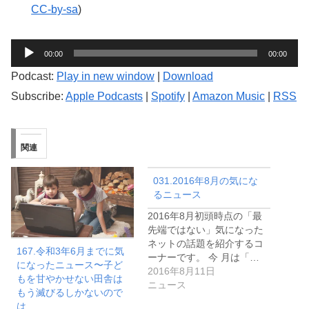
CC-by-sa
)
音
00:00
00:00
声
Podcast:
Play in new window
|
Download
プ
Subscribe:
Apple Podcasts
|
Spotify
|
Amazon Music
|
RSS
レ
ー
ヤ
関連
ー
031.2016年8月の気にな
るニュース
2016年8月初頭時点の「最
先端ではない」気になった
ネットの話題を紹介するコ
167.令和3年6月までに気
ーナーです。 今 月は「…
になったニュース〜子ど
2016年8月11日
もを甘やかせない田舎は
ニュース
もう滅びるしかないので
は