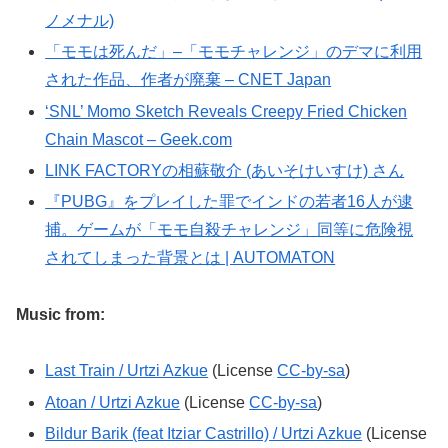
ノメナル)
「モモは死んだ」–「モモチャレンジ」のデマに利用
された作品、作者が廃棄 – CNET Japan
‘SNL’ Momo Sketch Reveals Creepy Fried Chicken
Chain Mascot – Geek.com
LINK FACTORYの相蘇敬介 (あいそけいすけ) さん
『PUBG』をプレイした罪でインドの若者16人が逮
捕。ゲームが「モモ自殺チャレンジ」同等に危険視
されてしまった背景とは | AUTOMATON
Music from:
Last Train
/ Urtzi Azkue
(License
CC-by-sa
)
Atoan / Urtzi Azkue
(License
CC-by-sa
)
Bildur Barik (feat Itziar Castrillo) / Urtzi Azkue
(License