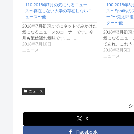
110.2018年7月の気になるニュー
100.2018
ス〜存在しない大学の存在しないニ
ス〜Spotify
ュース〜他
ー?〜鬼太郎復
ター〜他
2018年7月初頭までにネットでみかけた
気になるニュースのコーナーです。今
2018年3月初
月も配信遅れ気味です…。 …
気になるニュー
2018年7月16日
てあれ、これうっ
ニュース
2018年3月5日
ニュース
ニュース
シ
X
Facebook