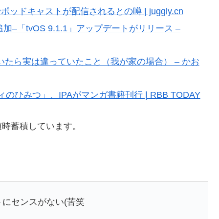
ポッドキャストが配信されるとの噂 | juggly.cn
追加–「tvOS 9.1.1」アップデートがリリース –
いたら実は違っていたこと（我が家の場合） – かお
みつ」、IPAがマンガ書籍刊行 | RBB TODAY
随時蓄積しています。
トにセンスがない(苦笑