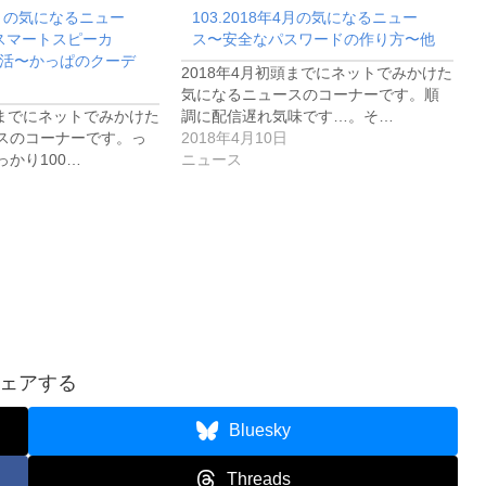
年3月の気になるニュー
103.2018年4月の気になるニュー
に
のスマートスピーカ
ス〜安全なパスワードの作り方〜他
活〜かっぱのクーデ
は
2018年4月初頭までにネットでみかけた
気になるニュースのコーナーです。順
上
頭までにネットでみかけた
調に配信遅れ気味です…。そ…
下
スのコーナーです。っ
2018年4月10日
かり100…
ニュース
矢
印
キ
ー
を
使
っ
ェアする
て
Bluesky
く
Threads
だ