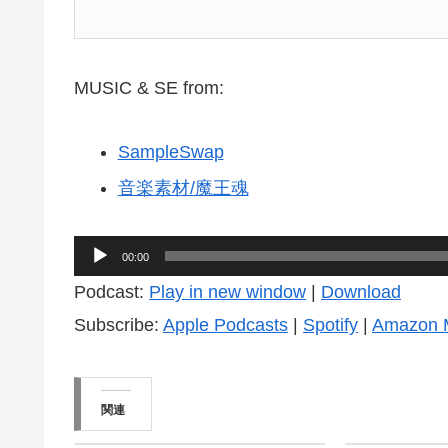
MUSIC & SE from:
SampleSwap
音楽素材/魔王魂
音
00:00
声
Podcast:
Play in new window
|
Download
プ
Subscribe:
Apple Podcasts
|
Spotify
|
Amazon 
レ
ー
ヤ
関連
ー