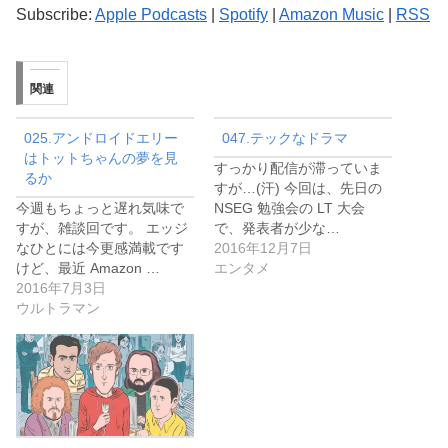
プ
Subscribe:
Apple Podcasts
|
Spotify
|
Amazon Music
|
RSS
レ
ー
ヤ
関連
ー
025.アンドロイドエリー
047.テックなドラマ
はトットちゃんの夢を見
すっかり配信が滞っていま
るか
すが…(汗) 今回は、先日の
今週もちょっと遅れ気味で
NSEG 勉強会の LT 大会
すが、雑談回です。 エッジ
で、発表者が少な…
なひとには今更感満載です
2016年12月7日
けど、最近 Amazon …
エンタメ
2016年7月3日
ウルトラマン