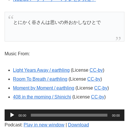
とにかく谷さんは思いの外おかしなひとで
Music From:
Light Years Away / earthling
(License
CC-by
)
Room To Breath / earthling
(License
CC-by
)
Moment by Moment / earthling
(License
CC-by
)
408 in the morning / Shinichi
(License
CC-by
)
音
00:00
00:00
声
Podcast:
Play in new window
|
Download