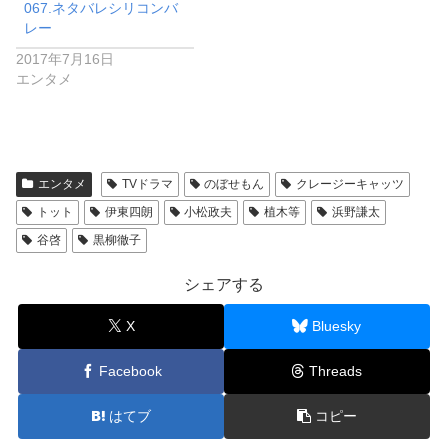
067.ネタバレシリコンバ
レー
2017年7月16日
エンタメ
エンタメ
TVドラマ
のぼせもん
クレージーキャッツ
トット
伊東四朗
小松政夫
植木等
浜野謙太
谷啓
黒柳徹子
シェアする
X
Bluesky
Facebook
Threads
はてブ
コピー