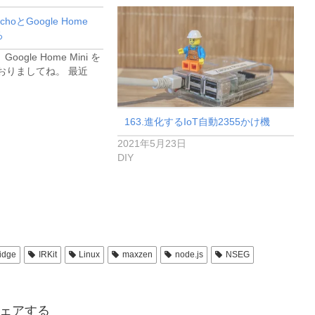
節
EchoとGoogle Home
に
ろ
は
 Google Home Mini を
おりましてね。 最近
上
下
矢
163.進化するIoT自動2355かけ機
印
2021年5月23日
DIY
キ
ー
を
使
っ
idge
IRKit
Linux
maxzen
node.js
NSEG
て
く
ェアする