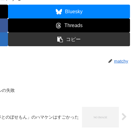
だ
Bluesky
さ
い。
Threads
コピー
matchy
ルの失敗
木等とのぼせもん」のハマケンはすごかった