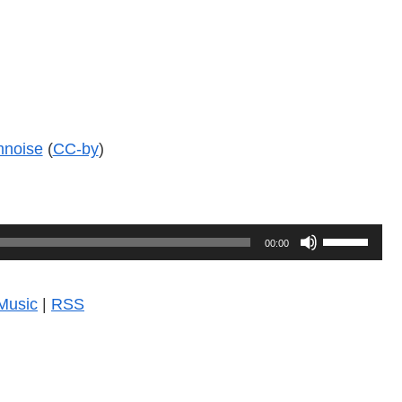
mnoise
(
CC-by
)
ボ
00:00
リ
ュ
Music
|
RSS
ー
ム
調