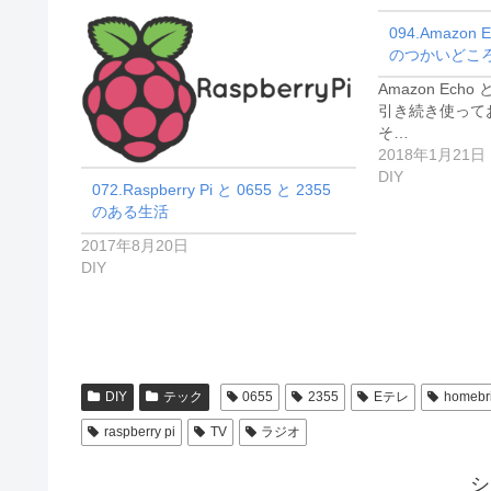
ー
094.Amazon 
のつかいどこ
Amazon Echo と
引き続き使って
そ…
2018年1月21日
DIY
072.Raspberry Pi と 0655 と 2355
のある生活
2017年8月20日
DIY
DIY
テック
0655
2355
Eテレ
homebr
raspberry pi
TV
ラジオ
シ