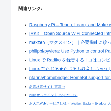
関連リンク:
Raspberry Pi – Teach, Learn, and Make w
IRKit – Open Source WiFi Connected Infr
maxzen（マクスゼン）｜必要機能に
philipbl/pyviera: Use Python to control 
Linux で Radiko を録音する | コは
Linux でらじる★らじるも録音しちゃう
nfarina/homebridge: HomeKit support for 
名言格言サイト 言霊
.in
NHK
オンライン｜
RSS
について
お天気
Web
サービス仕様
– Weather Hacks – livedoor
天