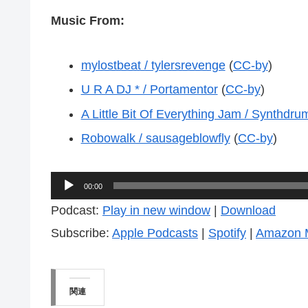
Music From:
mylostbeat / tylersrevenge
(
CC-by
)
U R A DJ * / Portamentor
(
CC-by
)
A Little Bit Of Everything Jam / Synthdru
Robowalk / sausageblowfly
(
CC-by
)
音
00:00
声
Podcast:
Play in new window
|
Download
プ
Subscribe:
Apple Podcasts
|
Spotify
|
Amazon 
レ
ー
ヤ
関連