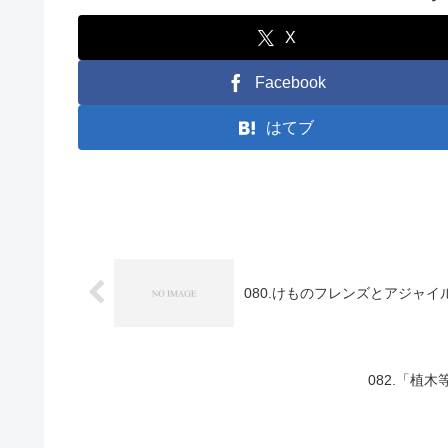
X
Facebook
はてブ
080.けものフレンズとアジャイ
082.「植