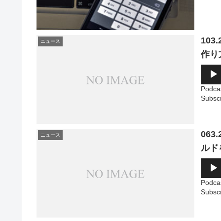
10
ニュース
作り
音
声
プ
Podca
レ
Subsc
ー
ヤ
ー
06
ニュース
ルド
音
声
プ
Podca
レ
Subsc
ー
ヤ
ー