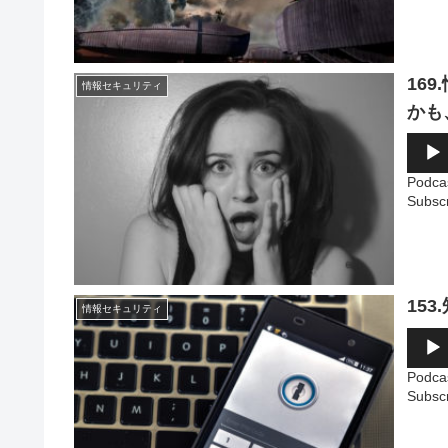
ー
16
情報セキュリティ
かも
音
声
プ
Podca
レ
Subsc
ー
ヤ
ー
15
情報セキュリティ
音
声
プ
Podca
レ
Subsc
ー
ヤ
ー