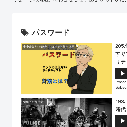
パスワード
20
中小企業向け情報セキュリティ集中講座
すぐ
リテ
音
声
プ
Podca
レ
Subsc
ー
ヤ
ー
19
情報セキュリティ
時代
音
声