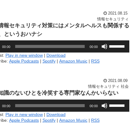
節
っ
に
て
は
2021.08.15
く
上
情報セキュリティ
だ
下
9.情報セキュリティ対策にはメンタルヘルスも関係する
さ
矢
い。
、というおハナシ
印
キ
ボ
ー
00:00
00:00
リ
を
ュ
st:
Play in new window
|
Download
使
ー
ribe:
Apple Podcasts
|
Spotify
|
Amazon Music
|
RSS
っ
ム
て
調
く
節
だ
に
2021.08.09
さ
は
情報セキュリティ
社会
い。
上
3.知識のないひとを冷笑する専門家なんかいらない
下
ボ
矢
00:00
00:00
リ
印
ュ
キ
st:
Play in new window
|
Download
ー
ー
ribe:
Apple Podcasts
|
Spotify
|
Amazon Music
|
RSS
ム
を
調
使
節
っ