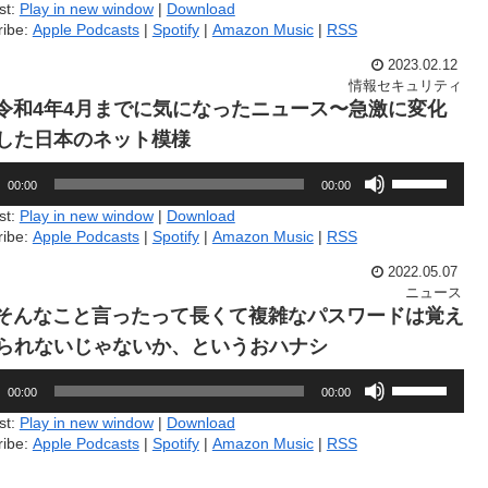
ュ
st:
Play in new window
|
Download
印
ー
ribe:
Apple Podcasts
|
Spotify
|
Amazon Music
|
RSS
キ
ム
ー
調
2023.02.12
を
節
情報セキュリティ
使
に
7.令和4年4月までに気になったニュース〜急激に変化
っ
は
て
した日本のネット模様
上
く
下
ボ
だ
矢
00:00
00:00
リ
さ
印
ュ
い。
st:
Play in new window
|
Download
キ
ー
ribe:
Apple Podcasts
|
Spotify
|
Amazon Music
|
RSS
ー
ム
を
調
2022.05.07
使
節
ニュース
っ
に
0.そんなこと言ったって長くて複雑なパスワードは覚え
て
は
く
られないじゃないか、というおハナシ
上
だ
下
さ
ボ
矢
00:00
00:00
い。
リ
印
ュ
st:
Play in new window
|
Download
キ
ー
ribe:
Apple Podcasts
|
Spotify
|
Amazon Music
|
RSS
ー
ム
を
調
使