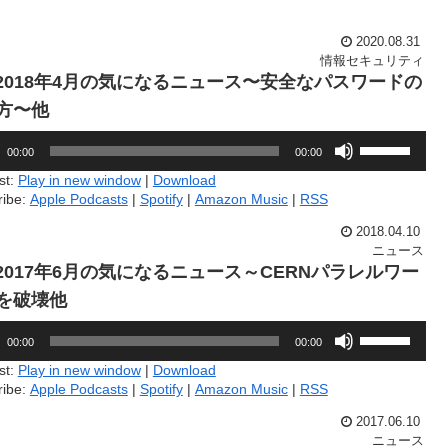
に
て
は
く
2020.08.31
上
だ
情報セキュリティ
下
さ
3.2018年4月の気になるニュース〜安全なパスワードの
矢
い。
印
方〜他
キ
ボ
ー
00:00
00:00
リ
を
ュ
使
st:
Play in new window
|
Download
ー
っ
ribe:
Apple Podcasts
|
Spotify
|
Amazon Music
|
RSS
ム
て
調
く
2018.04.10
節
だ
ニュース
に
さ
3.2017年6月の気になるニュース～CERNパラレルワー
は
い。
を破壊他
上
下
ボ
矢
00:00
00:00
リ
印
ュ
st:
Play in new window
|
Download
キ
ー
ribe:
Apple Podcasts
|
Spotify
|
Amazon Music
|
RSS
ー
ム
を
調
2017.06.10
使
節
ニュース
っ