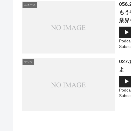
05
ニュース
もう
業界
音
声
プ
Podca
レ
Subsc
ー
ヤ
ー
02
テック
よ
音
声
プ
Podca
レ
Subsc
ー
ヤ
ー