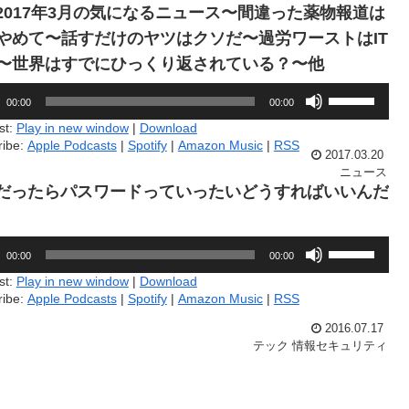
に
6.2017年3月の気になるニュース〜間違った薬物報道は
て
は
く
やめて〜話すだけのヤツはクソだ〜過労ワーストはIT
上
だ
下
〜世界はすでにひっくり返されている？〜他
さ
矢
い。
印
ボ
00:00
00:00
キ
リ
ー
ュ
st:
Play in new window
|
Download
を
ー
ribe:
Apple Podcasts
|
Spotify
|
Amazon Music
|
RSS
使
2017.03.20
ム
っ
調
ニュース
て
節
7.だったらパスワードっていったいどうすればいいんだ
く
に
だ
は
さ
上
ボ
い。
下
00:00
00:00
リ
矢
ュ
st:
Play in new window
|
Download
印
ー
ribe:
Apple Podcasts
|
Spotify
|
Amazon Music
|
RSS
キ
ム
ー
調
2016.07.17
を
節
テック
情報セキュリティ
使
に
っ
は
て
上
く
下