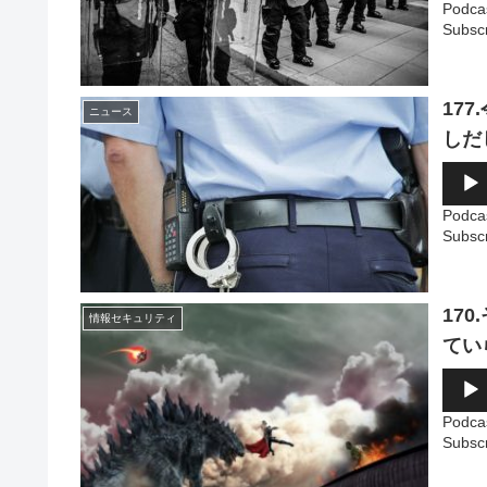
プ
Podca
レ
Subsc
ー
ヤ
ー
17
ニュース
しだ
音
声
プ
Podca
レ
Subsc
ー
ヤ
ー
17
情報セキュリティ
てい
音
声
プ
Podca
レ
Subsc
ー
ヤ