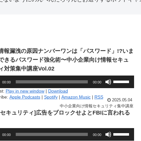
5.情報漏洩の原因ナンバーワンは「パスワード」!?いま
できるパスワード強化術〜中小企業向け情報セキュ
ィ対策集中講座Vol.02
ボ
00:00
00:00
リ
ュ
st:
Play in new window
|
Download
ー
ribe:
Apple Podcasts
|
Spotify
|
Amazon Music
|
RSS
2025.05.04
ム
調
中小企業向け情報セキュリティ集中講座
節
3.[セキュリティ]広告をブロックせよとFBIに言われる
に
は
上
ボ
下
00:00
00:00
リ
矢