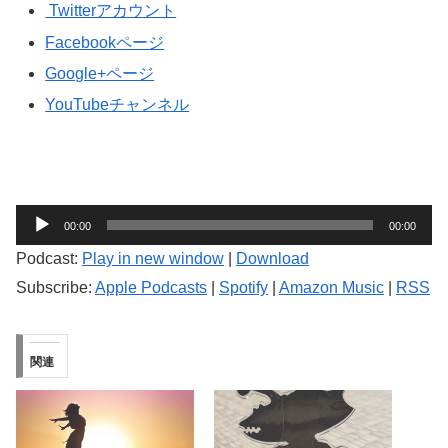
Twitterアカウント
Facebookページ
Google+ページ
YouTubeチャンネル
音
00:00
00:00
声
Podcast:
Play in new window
|
Download
プ
Subscribe:
Apple Podcasts
|
Spotify
|
Amazon Music
|
RSS
レ
ー
ヤ
関連
ー