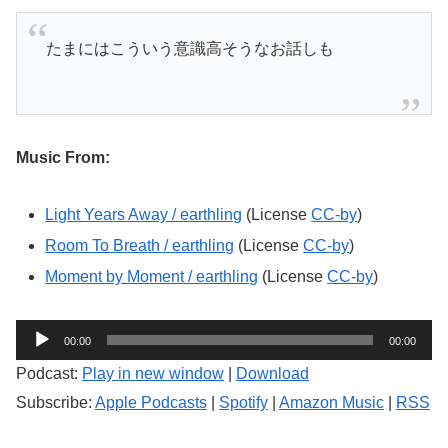
たまにはこういう意識高そうなお話しも
Music From:
Light Years Away / earthling
(License
CC-by
)
Room To Breath / earthling
(License
CC-by
)
Moment by Moment / earthling
(License
CC-by
)
音
00:00
00:00
声
Podcast:
Play in new window
|
Download
プ
Subscribe:
Apple Podcasts
|
Spotify
|
Amazon Music
|
RSS
レ
ー