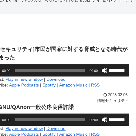
2.[セキュリティ]市民が国家に対する脅威となる時代が
まった
ボ
00:00
00:00
リ
ュ
st:
Play in new window
|
Download
ー
ribe:
Apple Podcasts
|
Spotify
|
Amazon Music
|
RSS
ム
調
2023.02.06
節
情報セキュリティ
に
.GNU/QAnon一般公序良俗許諾
は
上
ボ
00:00
00:00
下
リ
矢
ュ
st:
Play in new window
|
Download
印
ー
ribe:
Apple Podcasts
|
Spotify
|
Amazon Music
|
RSS