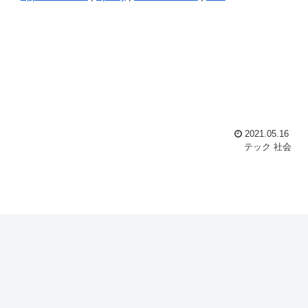
キ
ム
ー
調
を
節
使
に
っ
は
て
上
く
下
だ
矢
さ
印
い。
キ
ー
2021.05.16
を
テック
社会
使
っ
て
く
だ
さ
い。