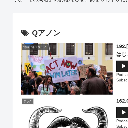
Qアノン
19
情報セキュリティ
はじ
音
声
プ
Podca
レ
Subsc
ー
ヤ
ー
162
テック
音
声
プ
Podca
レ
Subsc