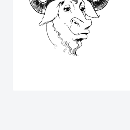
ー
ヤ
ー