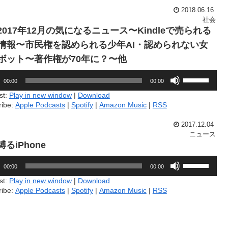
節
っ
2018.06.16
に
て
社会
は
く
7.2017年12月の気になるニュース〜Kindleで売られる
上
だ
下
情報〜市民権を認められる少年AI・認められない女
さ
矢
い。
ボット〜著作権が70年に？〜他
印
キ
ボ
ー
00:00
00:00
リ
を
ュ
st:
Play in new window
|
Download
使
ー
っ
ribe:
Apple Podcasts
|
Spotify
|
Amazon Music
|
RSS
ム
て
調
く
2017.12.04
節
だ
ニュース
に
さ
.縛るiPhone
は
い。
上
ボ
下
00:00
00:00
リ
矢
ュ
st:
Play in new window
|
Download
印
ー
ribe:
Apple Podcasts
|
Spotify
|
Amazon Music
|
RSS
キ
ム
ー
調
を
節
使
に