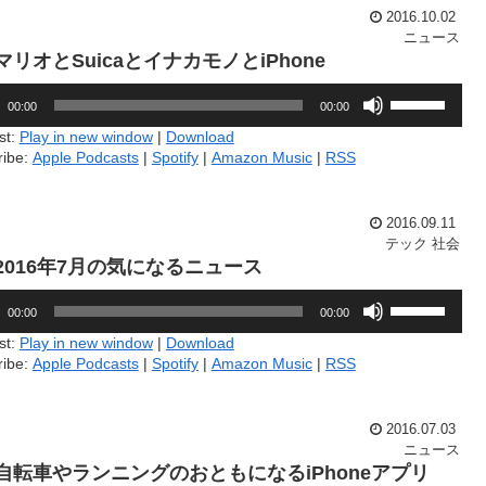
節
っ
2016.10.02
に
て
ニュース
は
く
.マリオとSuicaとイナカモノとiPhone
上
だ
下
さ
ボ
矢
00:00
00:00
い。
リ
印
ュ
st:
Play in new window
|
Download
キ
ー
ribe:
Apple Podcasts
|
Spotify
|
Amazon Music
|
RSS
ー
ム
を
調
使
節
っ
2016.09.11
に
て
テック
社会
は
く
6.2016年7月の気になるニュース
上
だ
下
さ
ボ
矢
00:00
00:00
い。
リ
印
ュ
st:
Play in new window
|
Download
キ
ー
ribe:
Apple Podcasts
|
Spotify
|
Amazon Music
|
RSS
ー
ム
を
調
使
節
っ
2016.07.03
に
て
ニュース
は
く
0.自転車やランニングのおともになるiPhoneアプリ
上
だ