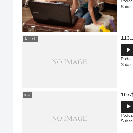
Podca
レ
Subsc
ー
ヤ
ー
113
おシゴト
音
声
プ
Podca
レ
Subsc
ー
ヤ
ー
10
社会
音
声
プ
Podca
レ
Subsc
ー
ヤ