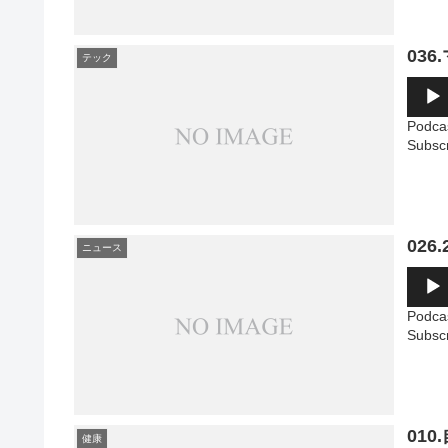
ー
036
テック
音
声
プ
Podca
レ
Subsc
ー
ヤ
ー
02
ニュース
音
声
プ
Podca
レ
Subsc
ー
ヤ
ー
01
健康