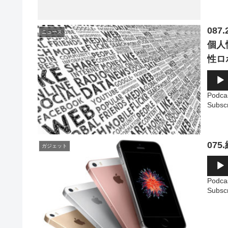
ー
08
ニュース
個人
性ロ
音
声
プ
Podca
レ
Subsc
ー
ヤ
ー
075
ガジェット
音
声
プ
Podca
レ
Subsc
ー
ヤ
ー