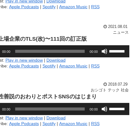
st:
Play in new window
|
Download
を
ー
ribe:
Apple Podcasts
|
Spotify
|
Amazon Music
|
RSS
使
ム
っ
調
て
節
く
に
2021.08.01
だ
は
ニュース
さ
上
.上場企業のTLS(改)〜111回の訂正版
い。
下
ボ
矢
00:00
00:00
リ
印
ュ
キ
st:
Play in new window
|
Download
ー
ー
ribe:
Apple Podcasts
|
Spotify
|
Amazon Music
|
RSS
ム
を
調
使
節
っ
2018.07.29
に
て
おシゴト
テック
社会
は
く
7.性善説のおわりとポストSNSのはじまり
上
だ
下
さ
ボ
矢
い。
00:00
00:00
リ
印
ュ
st:
Play in new window
|
Download
キ
ー
ribe:
Apple Podcasts
|
Spotify
|
Amazon Music
|
RSS
ー
ム
を
調
使