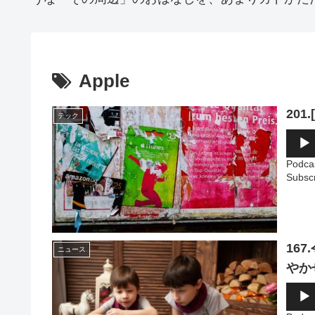
Apple
20
テック
音
声
プ
Podca
レ
Subsc
ー
ヤ
ー
16
ニュース
やか
音
声
プ