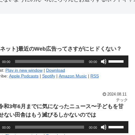
1.[ネット]最近のWeb広告ってさすがにヒドくない？
ボ
00:00
00:00
リ
ュ
st:
Play in new window
|
Download
ー
ribe:
Apple Podcasts
|
Spotify
|
Amazon Music
|
RSS
ム
調
節
2024.08.11
に
テック
は
7.令和3年6月までに気になったニュース〜子どもを甘
上
下
せない田舎はもう滅びるしかないのでは
矢
印
ボ
00:00
00:00
キ
リ
ー
ュ