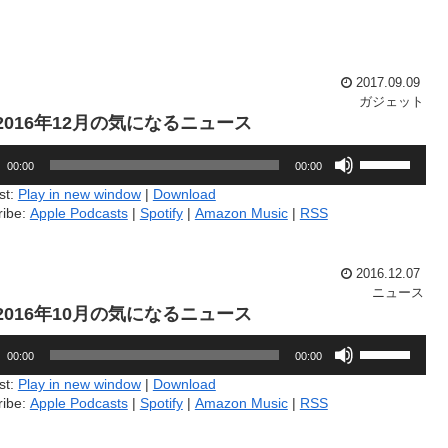
っ
は
て
上
く
下
だ
矢
さ
印
2017.09.09
い。
キ
ガジェット
ー
8.2016年12月の気になるニュース
を
ボ
使
00:00
00:00
リ
っ
ュ
て
st:
Play in new window
|
Download
ー
く
ribe:
Apple Podcasts
|
Spotify
|
Amazon Music
|
RSS
ム
だ
調
さ
節
い。
2016.12.07
に
ニュース
は
9.2016年10月の気になるニュース
上
下
ボ
矢
00:00
00:00
リ
印
ュ
st:
Play in new window
|
Download
キ
ー
ribe:
Apple Podcasts
|
Spotify
|
Amazon Music
|
RSS
ー
ム
を
調
使