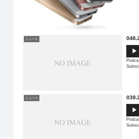
04
ニュース
音
声
プ
Podca
レ
Subsc
ー
ヤ
ー
03
ニュース
音
声
プ
Podca
レ
Subsc
ー
ヤ