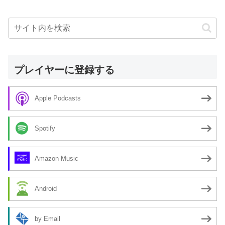
プレイヤーに登録する
Apple Podcasts
Spotify
Amazon Music
Android
by Email