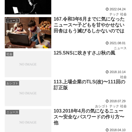
2022.04.24
テック
社会
167.令和3年6月までに気になった
ニュース
ニュース〜子どもを甘やかせない
田舎はもう滅びるしかないのでは
2021.08.01
ニュース
125.SNSに吹きすさぶ秋の風
社会
2018.10.14
社会
113.上場企業のTLS(改)〜111回の
おシゴト
訂正版
2018.07.29
おシゴト
テック
社会
103.2018年4月の気になるニュー
ニュース
ス〜安全なパスワードの作り方〜
他
2018.04.10