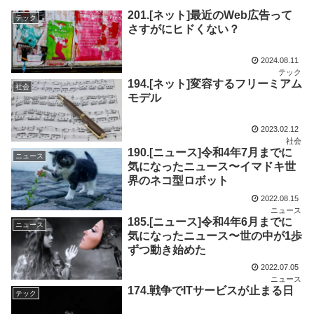
201.[ネット]最近のWeb広告って
テック
さすがにヒドくない？
2024.08.11
テック
194.[ネット]変容するフリーミアム
社会
モデル
2023.02.12
社会
190.[ニュース]令和4年7月までに
ニュース
気になったニュース〜イマドキ世
界のネコ型ロボット
2022.08.15
ニュース
185.[ニュース]令和4年6月までに
ニュース
気になったニュース〜世の中が1歩
ずつ動き始めた
2022.07.05
ニュース
174.戦争でITサービスが止まる日
テック