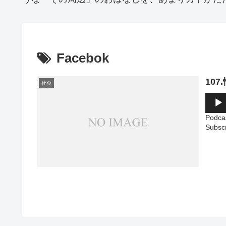
Facebok
10
社会
音
声
プ
Podca
レ
Subsc
ー
ヤ
ー