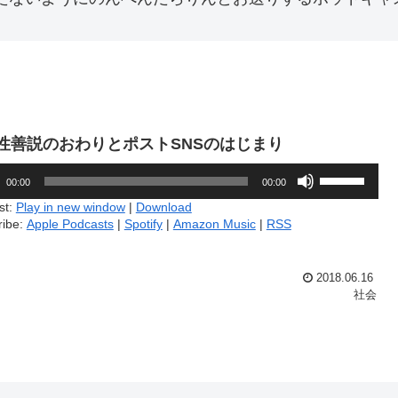
7.性善説のおわりとポストSNSのはじまり
ボ
00:00
00:00
リ
ュ
st:
Play in new window
|
Download
ー
ribe:
Apple Podcasts
|
Spotify
|
Amazon Music
|
RSS
ム
調
節
2018.06.16
に
社会
は
上
下
矢
印
キ
ー