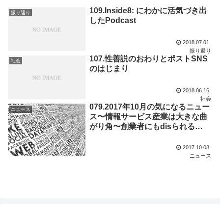
109.Inside8: にわかに活気づき出
振り返り
したPodcast
2018.07.01
振り返り
107.性善説のおわりとポストSNS
社会
のはじまり
2018.06.16
社会
079.2017年10月の気になるニュー
ニュース
ス〜情報サービス産業は大きな曲
がり角〜創業者にもdisられる
Twitter〜ビル・ゲイツはAndroid
がお好き〜他
2017.10.08
ニュース